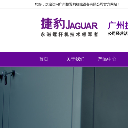
您好，欢迎访问广州捷翼豹机械设备有限公司官方网站！
广州
公司经营活
首页
关于我们
产品中心